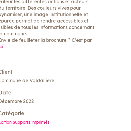
valeur les différentes actions et acteurs
du territoire. Des couleurs vives pour
dynamiser, une image institutionnelle et
épurée permet de rendre accessibles et
lisibles de tous les informations concernant
la commune.
Envie de feuilleter la brochure ? C’est par
ci
!
Client
Commune de Valdallière
Date
Décembre 2022
Catégorie
Édition
Supports imprimés