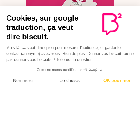
Dépliant Voyage des
Sens
Supports imprimés
Mon Cœur fait Boum