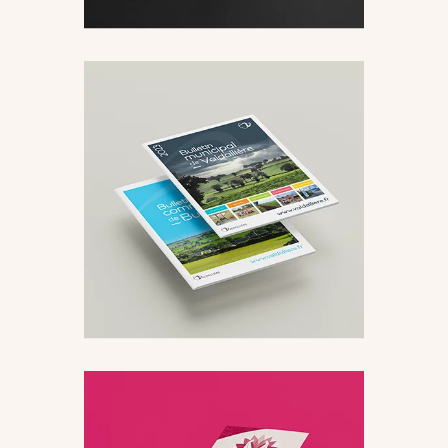
Édition
Supports imprimés
Bulletin Municipal de
Valdallière
Édition
Supports imprimés