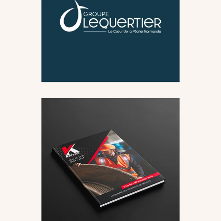
Identité Visuelle Groupe
Lequertier
Logo & Identité
Supports
visuelle
imprimés
Catalogue Kiplay