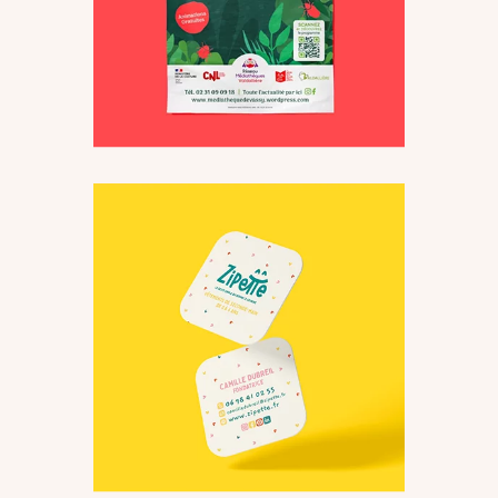
Farandole aux Jardins
Supports imprimés
Zipette
Logo & Identité
Supports
visuelle
imprimés