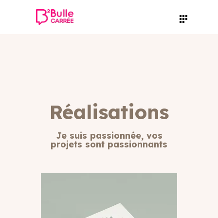
Réalisations
Je suis passionnée, vos
projets sont passionnants