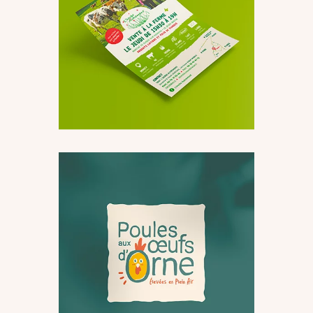
L’Herbe Autrement
Supports
Packaging
Publicité
imprimés
Poules aux œufs d’Orne
Logo
&
Packaging
Publicité
Supports
Identité
imprimés